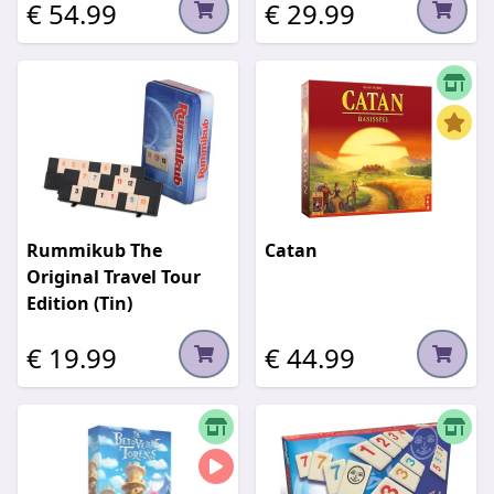
€ 54.99
€ 29.99
Rummikub The
Catan
Original Travel Tour
Edition (Tin)
€ 19.99
€ 44.99