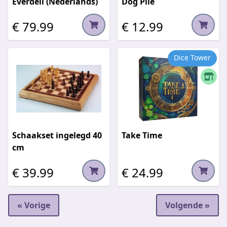
Everdell (Nederlands)
Dog Pile
€ 79.99
€ 12.99
Dice Tower
Schaakset ingelegd 40
Take Time
cm
€ 39.99
€ 24.99
« Vorige
Volgende »