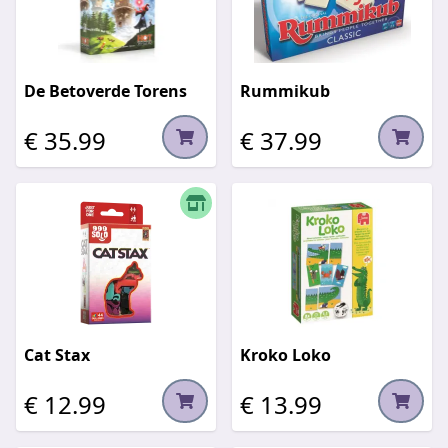
De Betoverde Torens
Rummikub
€ 35.99
€ 37.99
Cat Stax
Kroko Loko
€ 12.99
€ 13.99