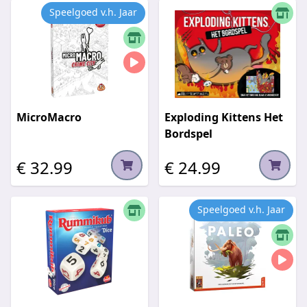
Speelgoed v.h. Jaar
MicroMacro
Exploding Kittens Het
Bordspel
€ 32.99
€ 24.99
Speelgoed v.h. Jaar