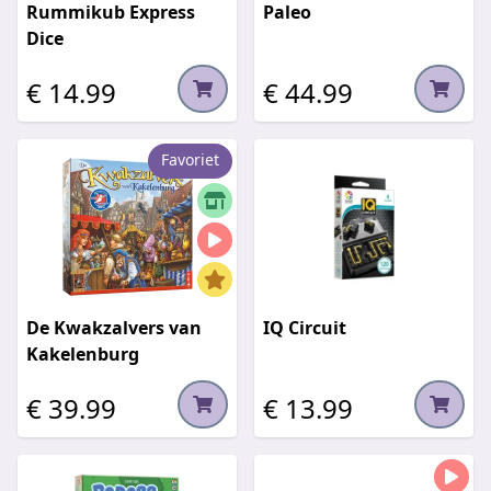
Rummikub Express
Paleo
Dice
€ 14.99
€ 44.99
Favoriet
De Kwakzalvers van
IQ Circuit
Kakelenburg
€ 39.99
€ 13.99