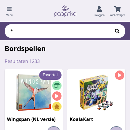
Menu
Inloggen
Winkelwagen
Bordspellen
Resultaten 1233
Favoriet
Wingspan (NL versie)
KoalaKart