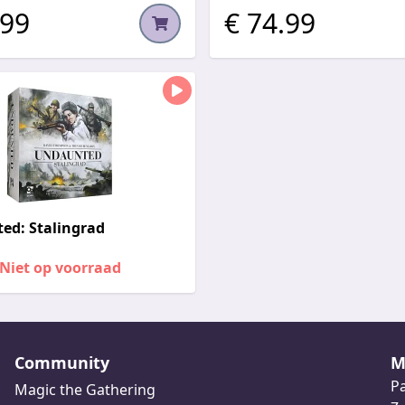
.99
€ 74.99
ed: Stalingrad
Niet op voorraad
Community
M
Pa
Magic the Gathering