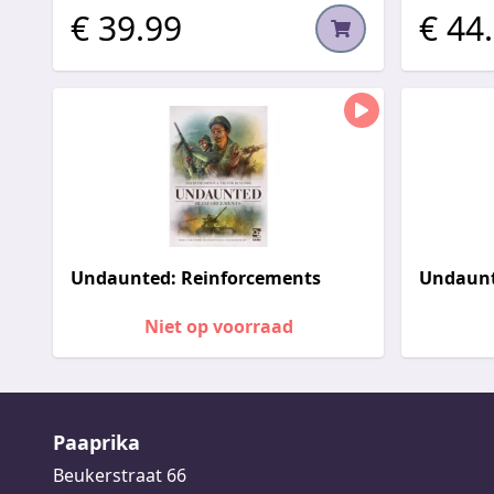
€ 39.99
€ 44
Undaunted: Reinforcements
Undaunt
Niet op voorraad
Paaprika
Beukerstraat 66