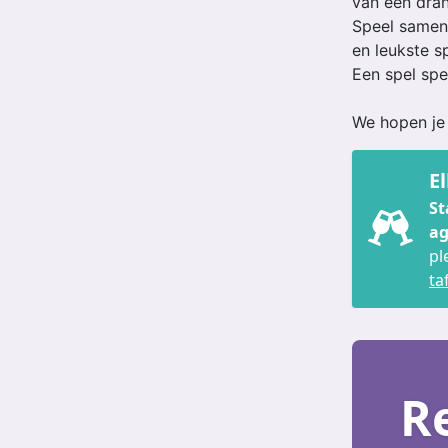
van een dran
Speel samen 
en leukste sp
Een spel spe
We hopen je 
E
St
a
pl
taf
R