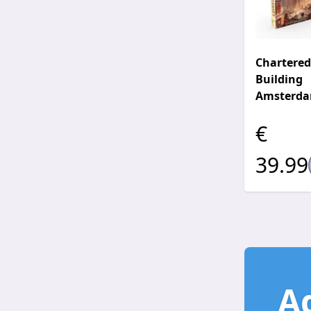
Chartered
Building
Amsterd
€
39.99
A