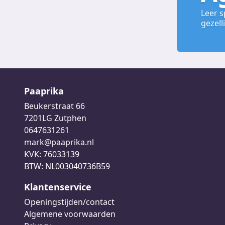
Leer s
gezell
Paaprika
Beukerstraat 66
7201LG Zutphen
0647631261
mark@paaprika.nl
KVK: 76033139
BTW: NL003040736B59
Klantenservice
Openingstijden/contact
Algemene voorwaarden