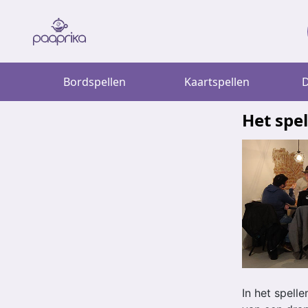
Bordspellen
Kaartspellen
D
Het spe
In het spell