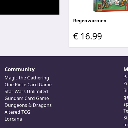
Regenwormen
€ 16.99
Community
M
Pa
Magic the Gathering
Z
One Piece Card Game
Bi
Star Wars Unlimited
ge
Gundam Card Game
sp
Dungeons & Dragons
Te
Altered TCG
St
Lorcana
me