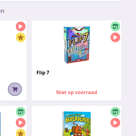
en
Flip 7
Niet op voorraad