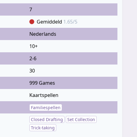
7
Gemiddeld
1.65/5
Nederlands
10+
2-6
30
999 Games
Kaartspellen
Familiespellen
Closed Drafting
Set Collection
Trick-taking