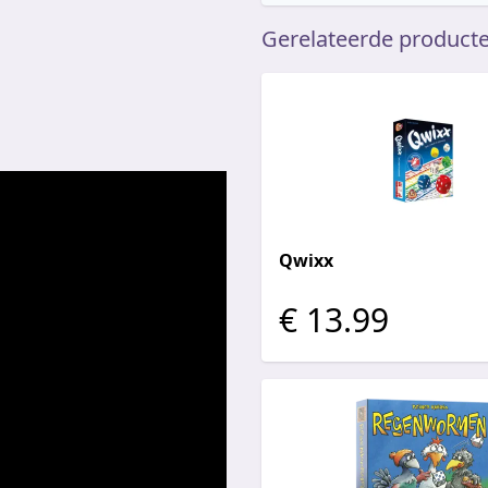
Gerelateerde product
Qwixx
€ 13.99