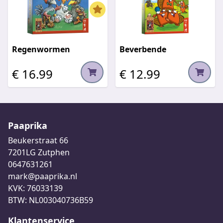
Regenwormen
Beverbende
€ 16.99
€ 12.99
Paaprika
Beukerstraat 66
7201LG Zutphen
0647631261
mark@paaprika.nl
KVK: 76033139
BTW: NL003040736B59
Klantenservice