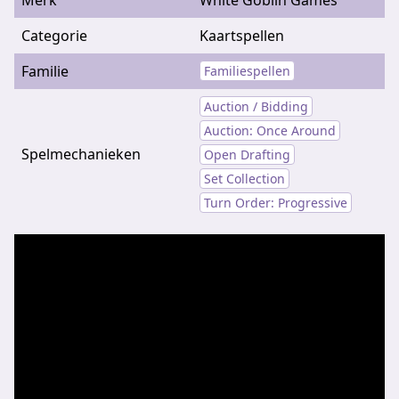
Categorie
Kaartspellen
Familie
Familiespellen
Auction / Bidding
Auction: Once Around
Spelmechanieken
Open Drafting
Set Collection
Turn Order: Progressive