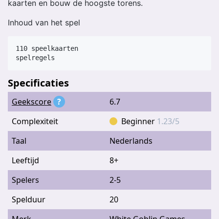
kaarten en bouw de hoogste torens.
Inhoud van het spel
110 speelkaarten

Specificaties
Geekscore
?
6.7
Complexiteit
Beginner
1.23/5
Taal
Nederlands
Leeftijd
8+
Spelers
2-5
Spelduur
20
Merk
White Goblin Games