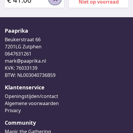
Niet op voorraad
Paaprika
Beukerstraat 66
7201LG Zutphen
0647631261
mark@paaprika.nl
KVK: 76033139
BTW: NL003040736B59
Klantenservice
Openingstijden/contact
Algemene voorwaarden
Privacy
Community
Magic the Gathering