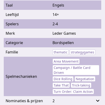
Taal
Engels
Leeftijd
14+
Spelers
2-4
Merk
Leder Games
Categorie
Bordspellen
Familie
thematic
strategygames
Area Movement
Campaign / Battle Card
Driven
Spelmechanieken
Dice Rolling
Negotiation
Take That
Trick-taking
Turn Order: Claim Action
Nominaties & prijzen
2