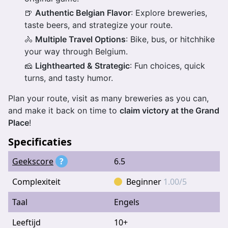
🍺
Authentic Belgian Flavor
: Explore breweries,
taste beers, and strategize your route.
🚴
Multiple Travel Options
: Bike, bus, or hitchhike
your way through Belgium.
🧀
Lighthearted & Strategic
: Fun choices, quick
turns, and tasty humor.
Plan your route, visit as many breweries as you can,
and make it back on time to
claim victory at the Grand
Place
!
Specificaties
Geekscore
?
6.5
Complexiteit
Beginner
1.00/5
Taal
Engels
Leeftijd
10+