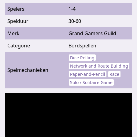
Spelers
1-4
Spelduur
30-60
Merk
Grand Gamers Guild
Categorie
Bordspellen
Dice Rolling
Network and Route Building
Spelmechanieken
Paper-and-Pencil
Race
Solo / Solitaire Game