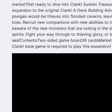
market?Get ready to dive into Clank! Sunken Treasur
expansion to the original Clank! A Deck Building Ad
plunges would-be thieves into flooded caverns, leav
lives. Recruit new companions with new abilities to h
beware of the new monsters that are lurking in the
spirits. Fight your way through to thieving glory, or b
sea!Contents:Two-sided game board36 cardsMarket
Clank! base game is required to play this expansion!