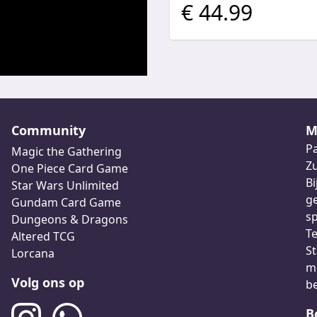
€ 44.99
Community
M
Pa
Magic the Gathering
Z
One Piece Card Game
Bi
Star Wars Unlimited
ge
Gundam Card Game
sp
Dungeons & Dragons
Te
Altered TCG
St
Lorcana
me
Volg ons op
b
B