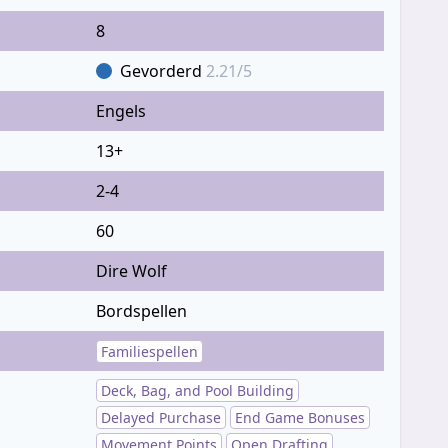
8
Gevorderd
2.21/5
Engels
13+
2-4
60
Dire Wolf
Bordspellen
Familiespellen
Deck, Bag, and Pool Building
Delayed Purchase
End Game Bonuses
Movement Points
Open Drafting