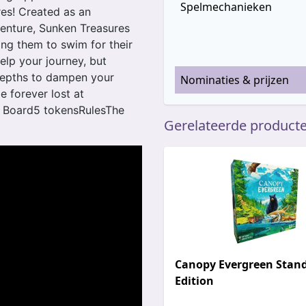
Spelmechanieken
es! Created as an
venture, Sunken Treasures
ing them to swim for their
elp your journey, but
 depths to dampen your
Nominaties & prijzen
e forever lost at
 Board5 tokensRulesThe
Gerelateerde product
Canopy Evergreen Stan
Edition