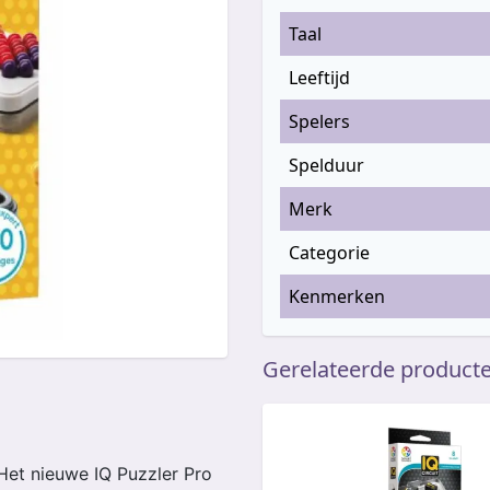
Taal
Leeftijd
Spelers
Spelduur
Merk
Categorie
Kenmerken
Gerelateerde product
 Het nieuwe IQ Puzzler Pro