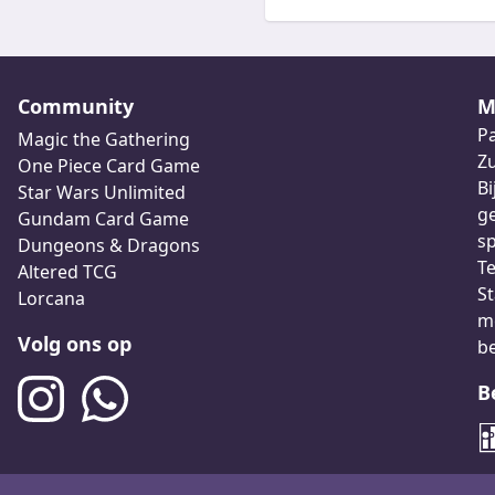
Community
M
Pa
Magic the Gathering
Z
One Piece Card Game
Bi
Star Wars Unlimited
ge
Gundam Card Game
sp
Dungeons & Dragons
Te
Altered TCG
St
Lorcana
me
Volg ons op
b
B