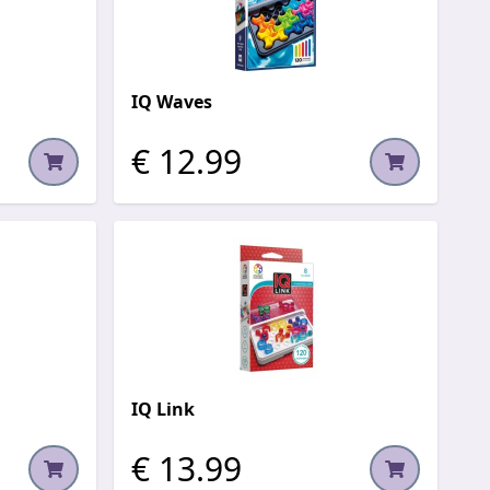
IQ Waves
€ 12.99
IQ Link
€ 13.99