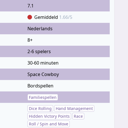
7.1
Gemiddeld
1.66/5
Nederlands
8+
2-6 spelers
30-60 minuten
Space Cowboy
Bordspellen
Familiespellen
Dice Rolling
Hand Management
Hidden Victory Points
Race
Roll / Spin and Move