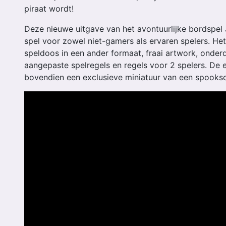
piraat wordt!
Deze nieuwe uitgave van het avontuurlijke bordspel 
spel voor zowel niet-gamers als ervaren spelers. He
speldoos in een ander formaat, fraai artwork, onderd
aangepaste spelregels en regels voor 2 spelers. De 
bovendien een exclusieve miniatuur van een spooksc