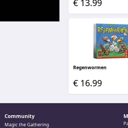
€ 13.99
Regenwormen
€ 16.99
Community
M
Pa
Magic the Gathering