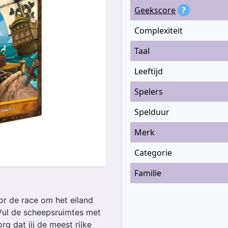
Geekscore
?
Complexiteit
Taal
Leeftijd
Spelers
Spelduur
Merk
Categorie
Familie
or de race om het eiland
Vul de scheepsruimtes met
rg dat jij de meest rijke