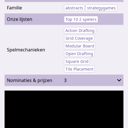
Familie
abstracts
strategygames
Onze lijsten
Top 10 2 spelers
Action Drafting
Grid Coverage
Modular Board
Spelmechanieken
Open Drafting
Square Grid
Tile Placement
Nominaties & prijzen
3