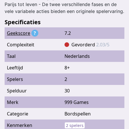
Parijs tot leven - De twee verschillende fases en de
vele variabele acties bieden een originele spelervaring.
Specificaties
Geekscore
?
7.2
Complexiteit
Gevorderd
2.03/5
Taal
Nederlands
Leeftijd
8+
Spelers
2
Spelduur
30
Merk
999 Games
Categorie
Bordspellen
Kenmerken
2 spelers