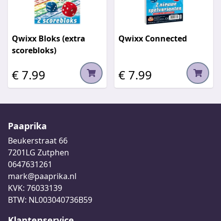
Qwixx Bloks (extra
Qwixx Connected
scorebloks)
€ 7.99
€ 7.99
Paaprika
Beukerstraat 66
7201LG Zutphen
0647631261
mark@paaprika.nl
KVK: 76033139
BTW: NL003040736B59
Klantenservice