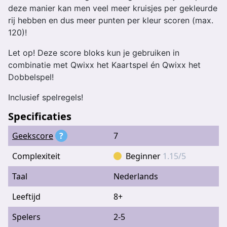
deze manier kan men veel meer kruisjes per gekleurde
rij hebben en dus meer punten per kleur scoren (max.
120)!
Let op! Deze score bloks kun je gebruiken in
combinatie met Qwixx het Kaartspel én Qwixx het
Dobbelspel!
Inclusief spelregels!
Specificaties
Geekscore
?
7
Complexiteit
Beginner
1.15/5
Taal
Nederlands
Leeftijd
8+
Spelers
2-5