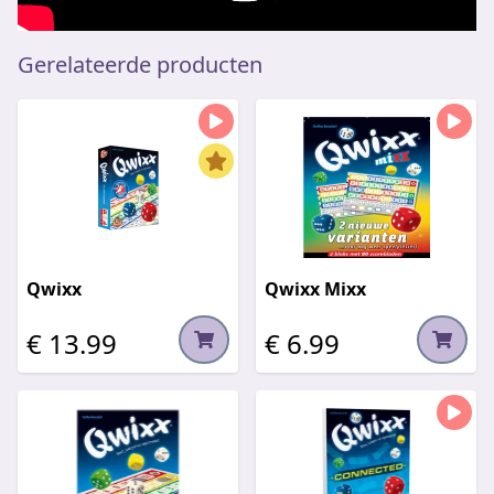
Gerelateerde producten
Qwixx
Qwixx Mixx
€ 13.99
€ 6.99