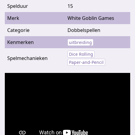
Spelduur
15
Merk
White Goblin Games
Categorie
Dobbelspellen
Kenmerken
uitbreiding
Dice Rolling
Spelmechanieken
Paper-and-Pencil