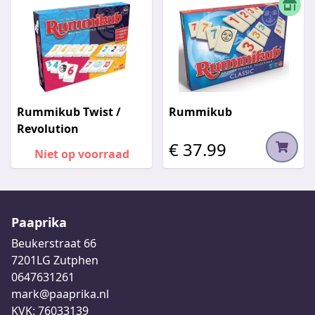
Rummikub Twist /
Rummikub
Revolution
€ 37.99
Niet op voorraad
Paaprika
Beukerstraat 66
7201LG Zutphen
0647631261
mark@paaprika.nl
KVK: 76033139