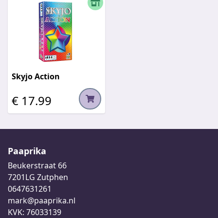
Skyjo Action
€ 17.99
Paaprika
Beukerstraat 66
7201LG Zutphen
0647631261
mark@paaprika.nl
KVK: 76033139