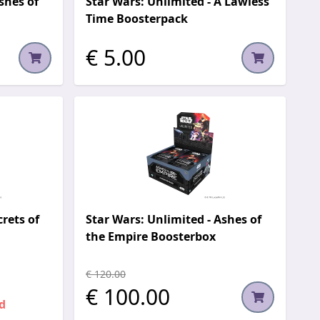
shes of
Star Wars: Unlimited - A Lawless
Time Boosterpack
€ 5.00
rets of
Star Wars: Unlimited - Ashes of
the Empire Boosterbox
€ 120.00
€ 100.00
d