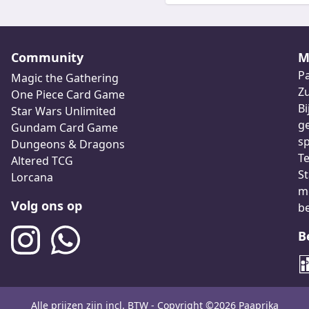
Community
M
Pa
Magic the Gathering
Z
One Piece Card Game
Bi
Star Wars Unlimited
ge
Gundam Card Game
sp
Dungeons & Dragons
Te
Altered TCG
St
Lorcana
me
Volg ons op
b
B
Alle prijzen zijn incl. BTW - Copyright ©2026 Paaprika