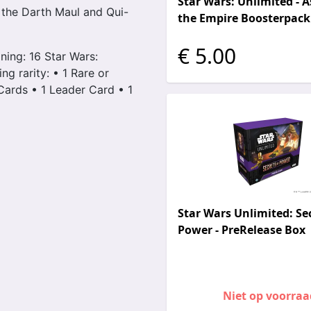
Star Wars: Unlimited - A
f the Darth Maul and Qui-
the Empire Boosterpack
€ 5.00
ning: 16 Star Wars:
ng rarity: • 1 Rare or
rds • 1 Leader Card • 1
Star Wars Unlimited: Sec
Power - PreRelease Box
Niet op voorraa