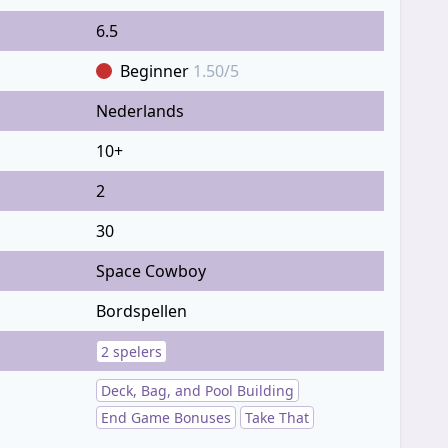
6.5
Beginner
1.50/5
Nederlands
10+
2
30
Space Cowboy
Bordspellen
2 spelers
Deck, Bag, and Pool Building
End Game Bonuses
Take That