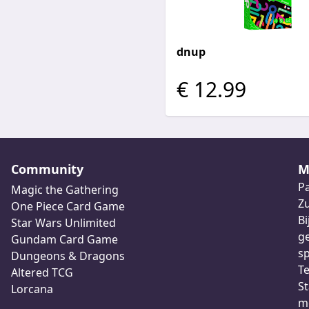
dnup
€ 12.99
Community
M
Pa
Magic the Gathering
Z
One Piece Card Game
Bi
Star Wars Unlimited
ge
Gundam Card Game
sp
Dungeons & Dragons
Te
Altered TCG
St
Lorcana
me