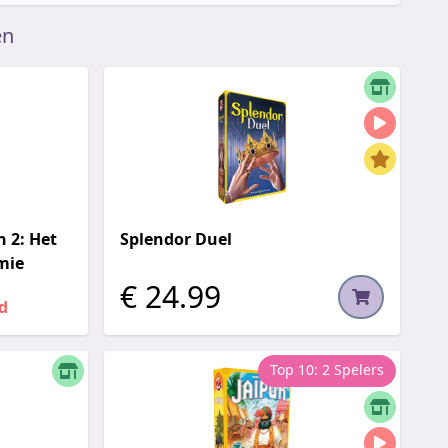
en
 2: Het
Splendor Duel
mie
€ 24.99
d
Top 10: 2 Spelers