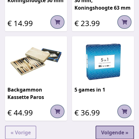
Koningshoogte 50 mm
30 mm,
Koningshoogte 63 mm
€ 14.99
€ 23.99
Backgammon
5 games in 1
Kassette Paros
€ 44.99
€ 36.99
« Vorige
Volgende »