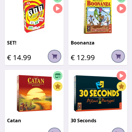
SET!
Boonanza
€ 14.99
€ 12.99
Catan
30 Seconds