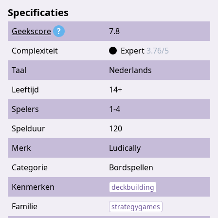
Specificaties
Geekscore
?
7.8
Complexiteit
Expert
3.76/5
Taal
Nederlands
Leeftijd
14+
Spelers
1-4
Spelduur
120
Merk
Ludically
Categorie
Bordspellen
Kenmerken
deckbuilding
Familie
strategygames