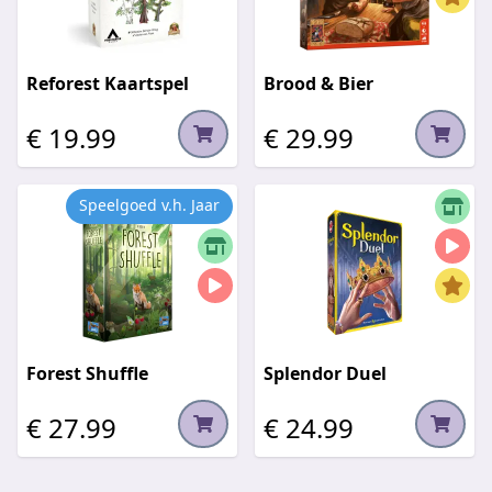
Reforest Kaartspel
Brood & Bier
€ 19.99
€ 29.99
Speelgoed v.h. Jaar
Forest Shuffle
Splendor Duel
€ 27.99
€ 24.99