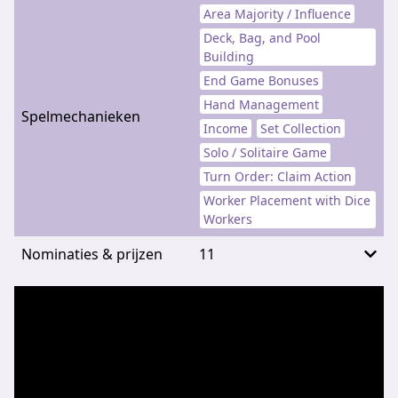
Area Majority / Influence
Deck, Bag, and Pool
Building
End Game Bonuses
Hand Management
Spelmechanieken
Income
Set Collection
Solo / Solitaire Game
Turn Order: Claim Action
Worker Placement with Dice
Workers
Nominaties & prijzen
11