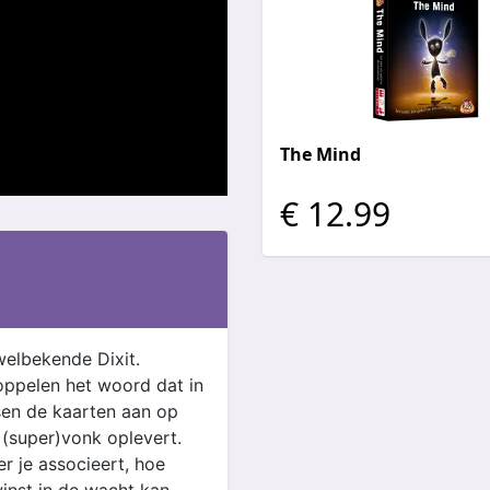
The Mind
€ 12.99
welbekende Dixit.
koppelen het woord dat in
isen de kaarten aan op
 (super)vonk oplevert.
r je associeert, hoe