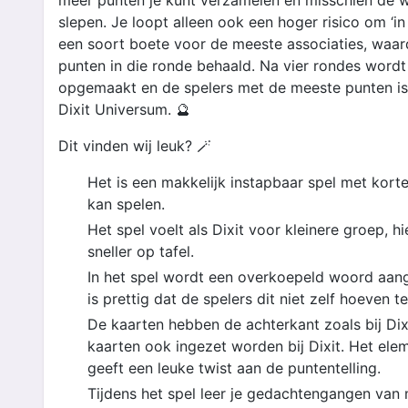
meer punten je kunt verzamelen en misschien de w
slepen. Je loopt alleen ook een hoger risico om ‘in
een soort boete voor de meeste associaties, waar
punten in die ronde behaald. Na vier rondes wordt
opgemaakt en de spelers met de meeste punten is 
Dixit Universum. 🔮
Dit vinden wij leuk? 🪄
Het is een makkelijk instapbaar spel met korte
kan spelen.
Het spel voelt als Dixit voor kleinere groep, h
sneller op tafel.
In het spel wordt een overkoepeld woord aan
is prettig dat de spelers dit niet zelf hoeven t
De kaarten hebben de achterkant zoals bij Dix
kaarten ook ingezet worden bij Dixit. Het elem
geeft een leuke twist aan de puntentelling.
Tijdens het spel leer je gedachtengangen van