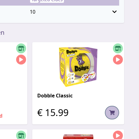
10
en
Dobble Classic
€ 15.99
d