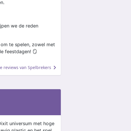
n.
ijpen we de reden
l om te spelen, zowel met
de feestdagen! 🪞
lle reviews van Spelbrekers
t Dixit universum met hoge
tevig plastic en het spel