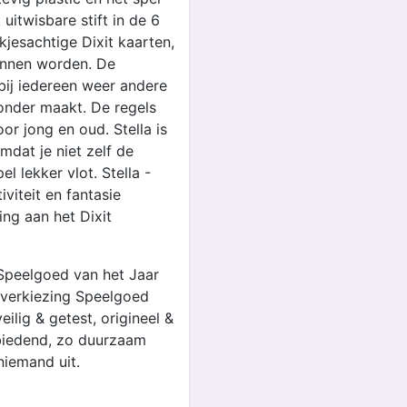
uitwisbare stift in de 6
jesachtige Dixit kaarten,
unnen worden. De
bij iedereen weer andere
zonder maakt. De regels
or jong en oud. Stella is
mdat je niet zelf de
l lekker vlot. Stella -
iviteit en fantasie
ng aan het Dixit
 Speelgoed van het Jaar
e verkiezing Speelgoed
ilig & getest, origineel &
 biedend, zo duurzaam
niemand uit.