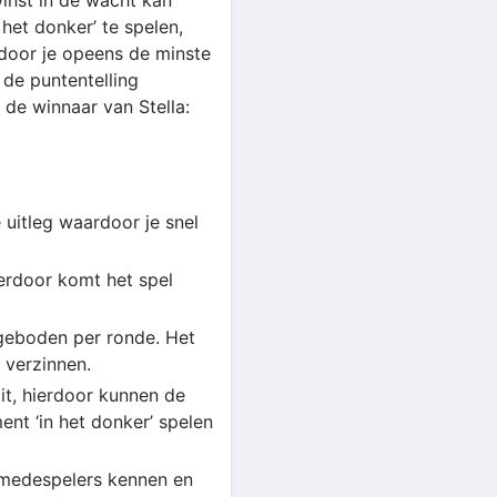
inst in de wacht kan
 het donker’ te spelen,
door je opeens de minste
 de puntentelling
de winnaar van Stella:
 uitleg waardoor je snel
ierdoor komt het spel
geboden per ronde. Het
e verzinnen.
it, hierdoor kunnen de
ent ‘in het donker’ spelen
 medespelers kennen en