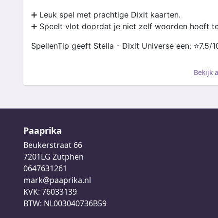
➕ Leuk spel met prachtige Dixit kaarten.
➕ Speelt vlot doordat je niet zelf woorden hoeft t
SpellenTip geeft Stella - Dixit Universe een: ⭐️7.5/1
Bekijk 
Paaprika
Beukerstraat 66
7201LG Zutphen
0647631261
mark@paaprika.nl
KVK: 76033139
BTW: NL003040736B59