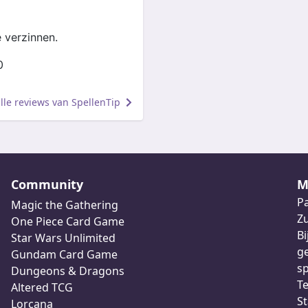
e verzinnen.
0
alle reviews van SpellenTip
Community
M
Pa
Magic the Gathering
Z
One Piece Card Game
Bi
Star Wars Unlimited
ge
Gundam Card Game
sp
Dungeons & Dragons
Te
Altered TCG
St
Lorcana