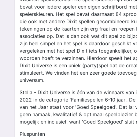
bevat voor iedere speler een eigen schrijfbord met 
spelerskleuren. Het spel bevat daarnaast 84 sprook
die ook met andere Dixit spellen gecombineerd k
tekeningen op de kaarten zijn erg fraai en roepen 
associaties op. Dat is dan ook wat dit spel zo bij
zijn heel simpel en het spel is daardoor geschikt vo
vergeleken met het spel Dixit iets toegankelijker, o
woorden hoeft te verzinnen. Hierdoor speelt het spe
Dixit Universe is een uniek (party)spel dat de creat
stimuleert. We vinden het een zeer goede toevoegi
universum.
Stella - Dixit Universe is één van de winnaars van
2022 in de categorie 'Familiespellen 6-10 jaar'. D
van het Jaar staat voor 'Goed Speelgoed'. Dat is: ve
geen namaak, kwalitatief & optimaal speelplezier
mogelijk en inclusief, want 'Goed Speelgoed' sluit 
Pluspunten