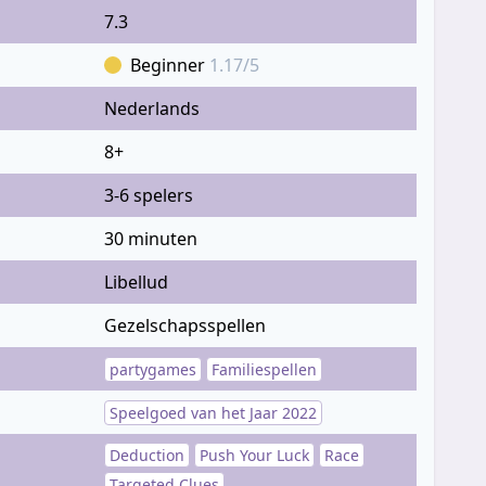
7.3
Beginner
1.17/5
Nederlands
8+
3-6 spelers
30 minuten
Libellud
Gezelschapsspellen
partygames
Familiespellen
Speelgoed van het Jaar 2022
Deduction
Push Your Luck
Race
Targeted Clues