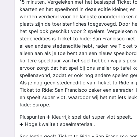
15 minuten. Vergeleken met het basisspel Ticket to
kaarten en het speelbord in deze editie kleiner, e
worden verdiend voor de langste ononderbroken ro
plaats zijn de toeristenfiches toegevoegd. Door he
het spel ook geschikt voor 2 spelers. Vergeleken 
stedenedities is Ticket to Ride: San Francisco niet
al een andere stedeneditie hebt, raden we Ticket t
alleen aan als je toe bent aan een nieuw speelbor
kortere speelduur van het spel hebben wij als posi
ervoor zorgt dat het spel bij ons sneller op tafel k
spellenavond, zodat er ook nog andere spellen g
Als je nog geen stedeneditie van Ticket to Ride in j
Ticket to Ride: San Francisco zeker een aanrader! H
en speelt super vlot, waardoor wij het net iets leu
Ride: Europe.
Pluspunten ➕ Kleurrijk spel dat super vlot speelt.
➕ Hoge kwaliteit speelmateriaal.
Spellentip geeft Ticket to Ride - San Francisco een