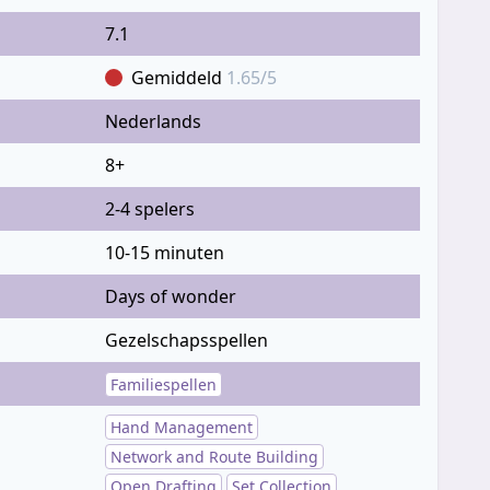
7.1
Gemiddeld
1.65/5
Nederlands
8+
2-4 spelers
10-15 minuten
Days of wonder
Gezelschapsspellen
Familiespellen
Hand Management
Network and Route Building
Open Drafting
Set Collection