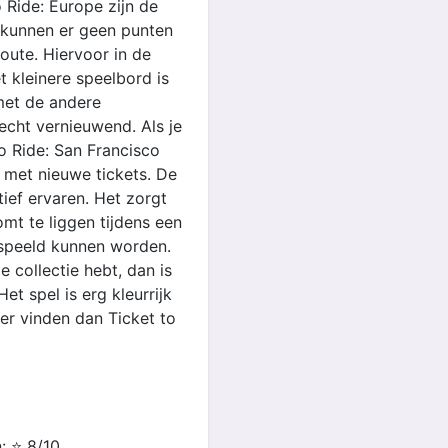
 Ride: Europe zijn de
n kunnen er geen punten
ute. Hiervoor in de
t kleinere speelbord is
met de andere
 echt vernieuwend. Als je
o Ride: San Francisco
d met nieuwe tickets. De
tief ervaren. Het zorgt
omt te liggen tijdens een
espeeld kunnen worden.
e collectie hebt, dan is
et spel is erg kleurrijk
ker vinden dan Ticket to
: ⭐️ 8/10