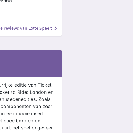
eview!
lle reviews van Lotte Speelt
urrijke editie van Ticket
icket to Ride: London en
an stedenedities. Zoals
pelcomponenten van zeer
n een mooie insert.
et speelbord en de
 duurt het spel ongeveer