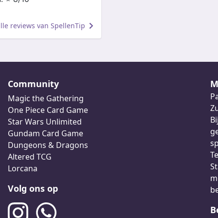
alle reviews van SpellenTip
Community
M
Pa
Magic the Gathering
Z
One Piece Card Game
Bi
Star Wars Unlimited
ge
Gundam Card Game
sp
Dungeons & Dragons
Te
Altered TCG
St
Lorcana
me
Volg ons op
b
B