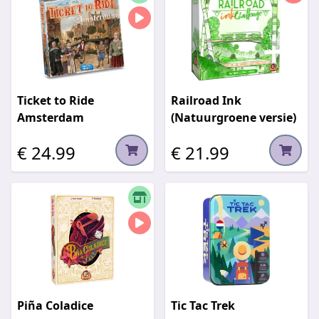
Ticket to Ride
Railroad Ink
Amsterdam
(Natuurgroene versie)
€ 24.99
€ 21.99
Piña Coladice
Tic Tac Trek