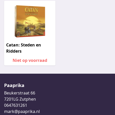
Catan: Steden en
Ridders
Niet op voorraad
Paaprika
Beukerstraat 66
7201LG Zutphen
0647631261
mark@paaprika.nl